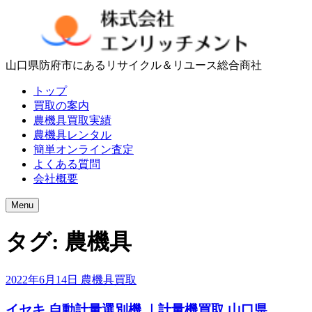
山口県防府市にあるリサイクル＆リユース総合商社
トップ
買取の案内
農機具買取実績
農機具レンタル
簡単オンライン査定
よくある質問
会社概要
Menu
タグ:
農機具
2022年6月14日
農機具買取
イセキ 自動計量選別機 ｜計量機買取 山口県