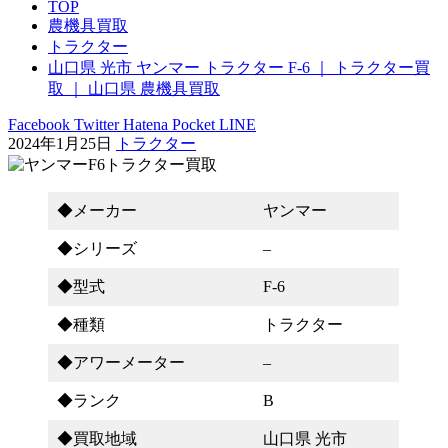
TOP
農機具買取
トラクター
山口県 光市 ヤンマー トラクター F-6 ｜ トラクター買
取 ｜ 山口県 農機具買取
Facebook
Twitter
Hatena
Pocket
LINE
2024年1月25日
トラクター
◆メーカー
ヤンマー
◆シリーズ
–
◆型式
F-6
◆種類
トラクター
◆アワーメーター
–
◆ランク
B
◆買取地域
山口県 光市